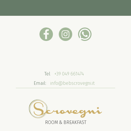
Tel
+39 049 661474
Email:
info@bebscrovegni.it
ROOM & BREAKFAST