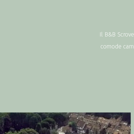
Il B&B Scrove
comode camer