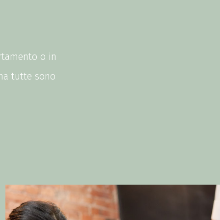
artamento o in
ma tutte sono