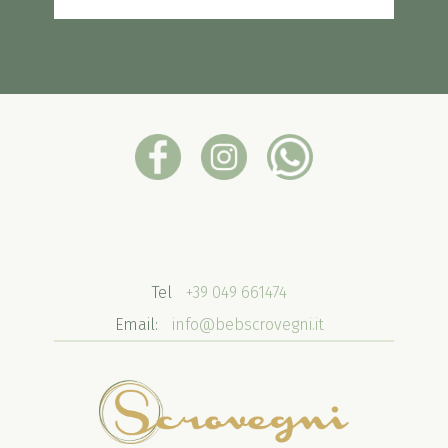
Tel
+39 049 661474
Email:
info@bebscrovegni.it